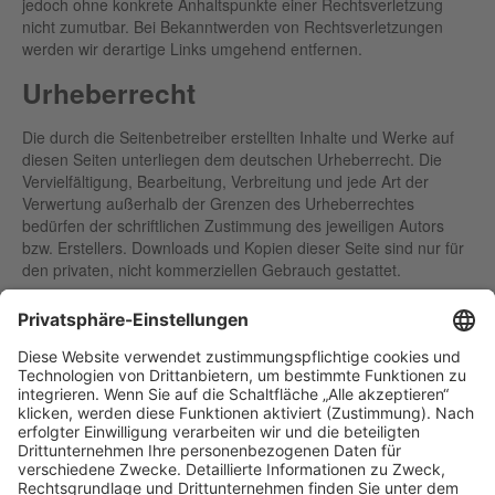
jedoch ohne konkrete Anhaltspunkte einer Rechtsverletzung
nicht zumutbar. Bei Bekanntwerden von Rechtsverletzungen
werden wir derartige Links umgehend entfernen.
Urheberrecht
Die durch die Seitenbetreiber erstellten Inhalte und Werke auf
diesen Seiten unterliegen dem deutschen Urheberrecht. Die
Vervielfältigung, Bearbeitung, Verbreitung und jede Art der
Verwertung außerhalb der Grenzen des Urheberrechtes
bedürfen der schriftlichen Zustimmung des jeweiligen Autors
bzw. Erstellers. Downloads und Kopien dieser Seite sind nur für
den privaten, nicht kommerziellen Gebrauch gestattet.
Soweit die Inhalte auf dieser Seite nicht vom Betreiber erstellt
wurden, werden die Urheberrechte Dritter beachtet.
Insbesondere werden Inhalte Dritter als solche gekennzeichnet.
Sollten Sie trotzdem auf eine Urheberrechtsverletzung
aufmerksam werden, bitten wir um einen entsprechenden
Hinweis. Bei Bekanntwerden von Rechtsverletzungen werden
wir derartige Inhalte umgehend entfernen.
Quellangaben für die verwendeten Bilder und Grafiken:
#54736681 ©M.studio (Fotolia) #166108404 © Prazis (Fotolia)